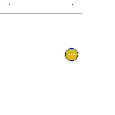
NIANIAKOS TRAVEL
Greece's Premier Travel Experts
for Japanese Visitors
PRIVATE TOURS • VIP TRANSFERS
• CRUISES • LUXURY EXPERIENCES
QUICK LINKS
ホーム (Home)
ツアーの予約 (Book a Tour)
ギリシャ情報 (Greece Guide)
会社概要 (About Us)
CONTACT