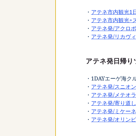
・
アテネ市内観光1
・
アテネ市内観光+
・
アテネ発/アクロ
・
アテネ発/リカヴ
アテネ発日帰り
・1DAYエーゲ海
・
アテネ発/スニオ
・
アテネ発/メテオ
・
アテネ発/寄り道
・
アテネ発/ミケー
・
アテネ発/オリン