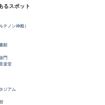
あるスポット
ルテノン神殿）
書館
旋門
音楽堂
タジアム
館