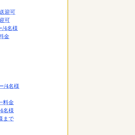
の送迎可
迎可
/4名様
料金
/4名様
一料金
4名様
様まで