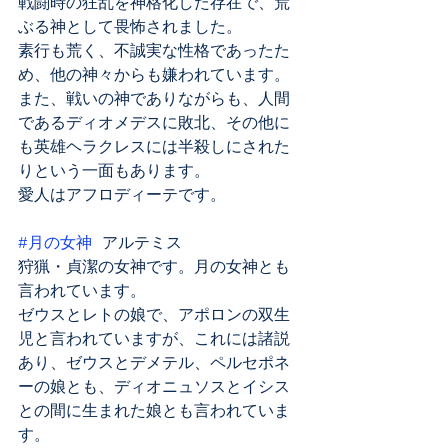
戦闘時の狂乱を神格化した存在で、荒
ぶる神として畏怖されました。
素行も荒く、不誠実な性格であったた
め、他の神々からも嫌われています。
また、戦いの神でありながらも、人間
であるディオメデスに敗北、その他に
も英雄ヘラクレスには半殺しにされた
りという一面もあります。
愛人はアフロディーテです。
#月の女神
 アルテミス
狩猟・貞潔の女神です。月の女神とも
言われています。
ゼウスとレトの娘で、アポロンの双生
児と言われていますが、これには諸説
あり、ゼウスとデメテル、ペルセポネ
ーの娘とも、ディオニュソスとイシス
との間に生まれた娘とも言われていま
す。