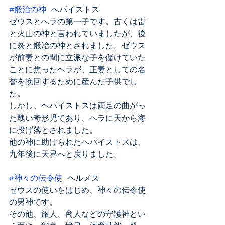
#鍛治の神
 へパイストス
ゼウスとへラの第一子です。古くは雷
と火山の神と言われていましたが、後
に炎と鍛冶の神とされました。ゼウス
が前妻との間に立派な子を儲けていた
ことに焦ったヘラが、正妻としての名
誉を挽回するために産んだ子供でし
た。
しかし、ヘパイストスは両足の曲がっ
た醜い奇形児であり、ヘラに天から海
に投げ落とされました。
他の神に助けられたヘパイストスは、
九年後に天界へと戻りました。
#神々の伝令使
 ヘルメス
ゼウスの使いをはじめ、神々の伝令使
の男神です。
その他、旅人、商人などの守護神とい