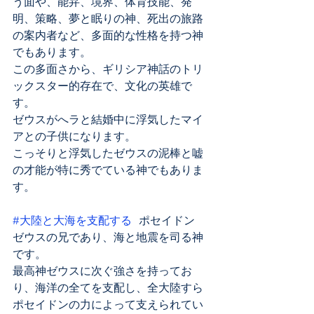
う面や、能弁、境界、体育技能、発
明、策略、夢と眠りの神、死出の旅路
の案内者など、多面的な性格を持つ神
でもあります。
この多面さから、ギリシア神話のトリ
ックスター的存在で、文化の英雄で
す。
ゼウスがへラと結婚中に浮気したマイ
アとの子供になります。
こっそりと浮気したゼウスの泥棒と嘘
の才能が特に秀でている神でもありま
す。
#大陸と大海を支配する
 ポセイドン
ゼウスの兄であり、海と地震を司る神
です。
最高神ゼウスに次ぐ強さを持ってお
り、海洋の全てを支配し、全大陸すら
ポセイドンの力によって支えられてい