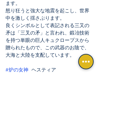
ます。
怒り狂うと強大な地震を起こし、世界
中を激しく揺さぶります。
良くシンボルとして表記される三又の
矛は「三叉の矛」と言われ、鍛冶技術
を持つ単眼の巨人キュクロープスから
贈られたもので、この武器のお陰で、
大海と大陸を支配しています。
#炉の女神
 ヘスティア
炉の女神であり、処女神です。
古代ギリシャにおいて「炉」は、家の
中心であり、ヘスティアは家庭生活の
守護神として崇められていました。
新植民地建設の際には、ヘスティアー
の聖火をもたらす習わしがありまし
た。
哲学者プラトンによれば、「彼女1人だ
けがのんびりしていた」といわれる呑