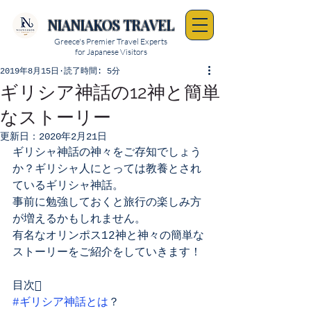
NIANIAKOS TRAVEL
Greece's Premier Travel Experts
for Japanese Visitors
2019年8月15日
読了時間: 5分
ギリシア神話の12神と簡単
なストーリー
更新日：
2020年2月21日
ギリシャ神話の神々をご存知でしょう
か？ギリシャ人にとっては教養とされ
ているギリシャ神話。
事前に勉強しておくと旅行の楽しみ方
が増えるかもしれません。
有名なオリンポス12神と神々の簡単な
ストーリーをご紹介をしていきます！
目次
#ギリシア神話とは
？    