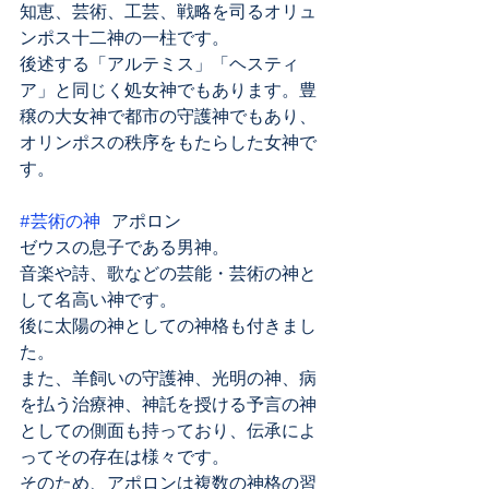
知恵、芸術、工芸、戦略を司るオリュ
ンポス十二神の一柱です。
後述する「アルテミス」「ヘスティ
ア」と同じく処女神でもあります。豊
穣の大女神で都市の守護神でもあり、
オリンポスの秩序をもたらした女神で
す。
#芸術の神
 アポロン
ゼウスの息子である男神。
音楽や詩、歌などの芸能・芸術の神と
して名高い神です。
後に太陽の神としての神格も付きまし
た。
また、羊飼いの守護神、光明の神、病
を払う治療神、神託を授ける予言の神
としての側面も持っており、伝承によ
ってその存在は様々です。
そのため、アポロンは複数の神格の習